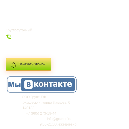
УСЛУГИ
ГЛАВНАЯ
Круглосуточный
+7 (985) 273-19-44
info@grunt-rf.ru
Заказать звонок
Фирма:
ООО Грунт-РФ
Адрес:
г.
Жуковский
,
улица Лацкова, 6
Индекс:
140188
Телефон:
+7 (985) 273-19-44
Электронная почта:
info@grunt-rf.ru
График работы:
9:00-21:00, ежедневно