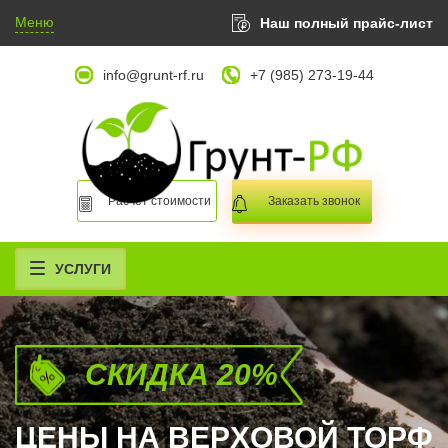
Меню
Наш полный прайс-лист
info@grunt-rf.ru
+7 (985) 273-19-44
Расчет стоимости
Заказать звонок
УСЛУГИ
СКИДКА 20%
ЦЕНЫ НА ВЕРXОВОЙ ТОРФ